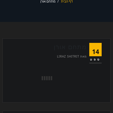
דף הבית
מתחם אורן
סמן קישורים
font_download
לאפס את כל האפשרויות
cached
מתחם אורן
14
מאת
LIRAZ SHITRIT
ספט