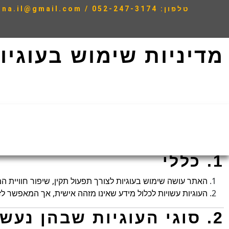
טלפון: 052-247-3174 / e-Mail :Shai.twina.il@gmail.com
מדיניות שימוש בעוגיות (okies
מדיניות זו מתארת את אופן השימוש שעושה האתר בקובצי עוגיות (Cookies) ואמצעי מעקב דומים.
גלישה באתר מהווה הסכמה מלאה למדיניות זו.
1. כללי
האתר עושה שימוש בעוגיות לצורך תפעול תקין, שיפור חוויית ה
העוגיות עשויות לכלול מידע שאינו מזהה אישית, אך המאפשר ל
2. סוגי העוגיות שבהן נעשה שימוש