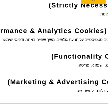
נות.
P)
ן שפה או פריסה).
 רלוונטי למשתמש.