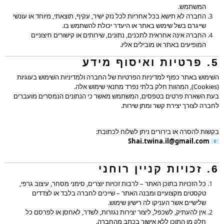
המשתמש.
החברה לא תישא בכל אחריות לכל נזק ישיר, עקיף, תוצאתי, מיוחד או עונשי
שייגרם בשל שימוש באתר או היעדר יכולת להשתמש בו.
החברה אינה אחראית לתכנים, נתונים, שירותים או קישורים חיצוניים
המופיעים באתר או מובילים אליו.
5. פרטיות ואיסוף מידע
השימוש באתר כפוף למדיניות הפרטיות של החברה ולמדיניות השימוש בעוגיות
(Cookies), המהוות חלק בלתי נפרד מתנאי שימוש אלה.
בעת השארת פרטים בטפסים, המשתמש מאשר כי הנתונים הנמסרים מועברים
לחברה לצורך יצירת קשר ומתן שירות.
בקשות להסרה או בירורים ניתן לשלוח לכתובת:
Shai.twina.il@gmail.com
📧
6. זכויות קניין רוחני
כל הזכויות בתוכן האתר – לרבות זכויות יוצרים, סימני מסחר, עיצוב גרפי,
טקסטים מקצועיים ומבנה האתר – שייכים לחברה בלבד או לצדדים
שלישיים אשר העניקו לה רישיון שימוש.
אין להעתיק, לשכפל, ליצור יצירות נגזרות, לשדר, לאחסן או לפרסם כל
חלק מן התוכן ללא אישור בכתב מהחברה.