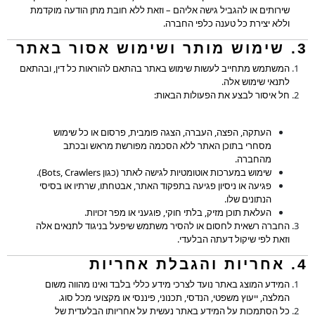
שירותים או להגביל גישה אליהם – וזאת ללא חובת מתן הודעה מוקדמת
וללא יצירת כל טענה כלפי החברה.
3. שימוש מותר ושימוש אסור באתר
המשתמש מתחייב לעשות שימוש באתר בהתאם להוראות כל דין, ובהתאם
לתנאי שימוש אלה.
חל איסור לבצע את הפעולות הבאות:
העתקה, הפצה, העברה, הצגה פומבית, פרסום או כל שימוש
מסחרי בתוכן האתר ללא הסכמה מפורשת מראש ובכתב
מהחברה.
שימוש במערכות אוטומטיות לגישה לאתר (כגון Bots, Crawlers).
פגיעה או ניסיון פגיעה בתפקוד האתר, אבטחתו, שרתיו או בסיסי
הנתונים שלו.
העלאת תוכן מזיק, בלתי חוקי, פוגעני או מפר זכויות.
החברה רשאית לחסום או להסיר משתמש שיפעל בניגוד לתנאים אלה
וזאת לפי שיקול דעתה הבלעדי.
4. אחריות והגבלת אחריות
המידע המוצג באתר נועד לצרכי מידע כללי בלבד ואינו מהווה משום
המלצה, ייעוץ משפטי, הנדסי, תכנוני, פיננסי או מקצועי מכל סוג.
כל הסתמכות על המידע באתר נעשית על אחריותו הבלעדית של