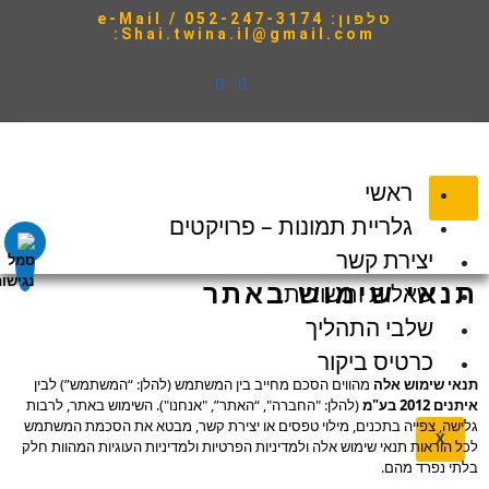
טלפון: 052-247-3174 / e-Mail
:Shai.twina.il@gmail.com
השבת את ההבזקים
visibility_off
סמן כותרות
title
צבע רקע
settings
ראשי
זום (הקטנה)
zoom_out
גלריית תמונות – פרויקטים
זום (הגדלה)
יצירת קשר
zoom_in
הקטנת גופן
שאלות ותשובות
תנאי שימוש באתר
remove_circle_outline
שלבי התהליך
הגדלת גופן
add_circle_outline
כרטיס ביקור
גופן קריא
spellcheck
תנאי שימוש אלה
מהווים הסכם מחייב בין המשתמש (להלן: “המשתמש”) לבין
ניגודיות בהירה
brightness_high
איתנים 2012 בע"מ
(להלן: "החברה", “האתר”, "אנחנו"). השימוש באתר, לרבות
גלישה, צפייה בתכנים, מילוי טפסים או יצירת קשר, מבטא את הסכמת המשתמש
ניגודיות כהה
X
brightness_low
לכל הוראות תנאי שימוש אלה ולמדיניות הפרטיות ולמדיניות העוגיות המהוות חלק
בלתי נפרד מהם.
הוסף קו תחתון לקישורים
format_underlined