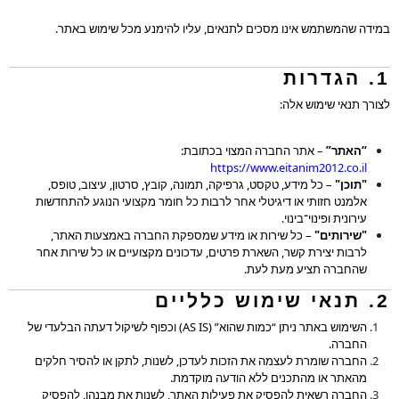
סמן קישורים
font_download
במידה שהמשתמש אינו מסכים לתנאים, עליו להימנע מכל שימוש באתר.
לאפס את כל האפשרויות
cached
1. הגדרות
לצורך תנאי שימוש אלה:
“האתר”
– אתר החברה המצוי בכתובת:
https://www.eitanim2012.co.il
"תוכן"
– כל מידע, טקסט, גרפיקה, תמונה, קובץ, סרטון, עיצוב, טופס,
אלמנט חזותי או דיגיטלי אחר לרבות כל חומר מקצועי הנוגע להתחדשות
עירונית ופינוי־בינוי.
"שירותים"
– כל שירות או מידע שמספקת החברה באמצעות האתר,
לרבות יצירת קשר, השארת פרטים, עדכונים מקצועיים או כל שירות אחר
שהחברה תציע מעת לעת.
2. תנאי שימוש כלליים
השימוש באתר ניתן “כמות שהוא” (AS IS) וכפוף לשיקול דעתה הבלעדי של
החברה.
החברה שומרת לעצמה את הזכות לעדכן, לשנות, לתקן או להסיר חלקים
מהאתר או מהתכנים ללא הודעה מוקדמת.
החברה רשאית להפסיק את פעילות האתר, לשנות את מבנהו, להפסיק