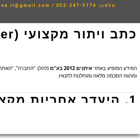
טלפון: 052-247-3174 / e-Mail :Shai.twina.il@gmail.com
כתב ויתור מקצועי (Disclaimer) – איתנים 2012 בע"מ
המידע המופיע באתר
איתנים 2012 בע"מ
(להלן: “החברה”, “האתר”
ומהווה הסכמה מלאה ומוחלטת לתנאיו.
1. היעדר אחריות מקצועית
התוכן באתר מסופק למטרות מידע כללי בלבד. שום תוכן, מידע, פרסו
פינוי־בינוי, תמ"א, התכנות, זכויות דיירים, זכויות בנייה, חוות דעת שמ